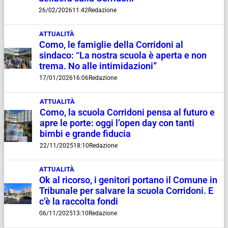
26/02/2026
11:42
Redazione
ATTUALITÀ
Como, le famiglie della Corridoni al
sindaco: “La nostra scuola è aperta e non
trema. No alle intimidazioni”
17/01/2026
16:06
Redazione
ATTUALITÀ
Como, la scuola Corridoni pensa al futuro e
apre le porte: oggi l’open day con tanti
bimbi e grande fiducia
22/11/2025
18:10
Redazione
ATTUALITÀ
Ok al ricorso, i genitori portano il Comune in
Tribunale per salvare la scuola Corridoni. E
c’è la raccolta fondi
06/11/2025
13:10
Redazione