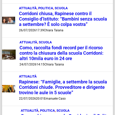
ATTUALITÀ
,
POLITICA
,
SCUOLA
Corridoni chiusa, Rapinese contro il
Consiglio d’Istituto: “Bambini senza scuola
a settembre? È solo colpa vostra”
26/07/2026
17:39
Chiara Taiana
ATTUALITÀ
,
SCUOLA
Como, raccolta fondi record per il ricorso
contro la chiusura della scuola Corridoni:
altri 10mila euro in 24 ore
24/07/2026
14:15
Chiara Taiana
ATTUALITÀ
Rapinese: “Famiglie, a settembre la scuola
Corridoni chiude. Provveditore e dirigente
trovino le aule in 5 scuole”
22/07/2026
20:01
Emanuele Caso
ATTUALITÀ
,
POLITICA
,
SCUOLA