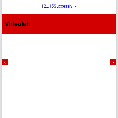
1
2
…
15
Successivi »
Videolab
‹
›