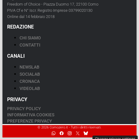
Freedom of Choice - Piazza Duomo 17, 22100 Como
PIVA Cf e N° Iscr. Registro Imprese 03799020130
Online dal 14 febbraio 2018
REDAZIONE
CHI SIAMO
CONTATTI
CANALI
NEWSLAB
SOCIALAB
CRONACA
VIDEOLAB
PRIVACY
PRIVACY POLICY
INFORMATIVA COOKIES
PREFERENZE PRIVACY
© 2026 Comozero.it - Tutti i diritti riservati.