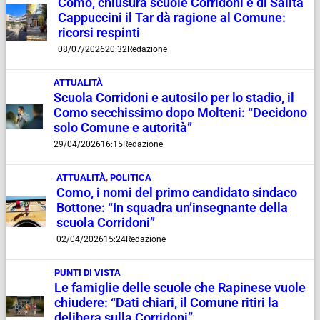
Como, chiusura scuole Corridoni e di Salita
Cappuccini il Tar dà ragione al Comune:
ricorsi respinti
08/07/2026
20:32
Redazione
ATTUALITÀ
Scuola Corridoni e autosilo per lo stadio, il
Como secchissimo dopo Molteni: “Decidono
solo Comune e autorità”
29/04/2026
16:15
Redazione
ATTUALITÀ
,
POLITICA
Como, i nomi del primo candidato sindaco
Bottone: “In squadra un’insegnante della
scuola Corridoni”
02/04/2026
15:24
Redazione
PUNTI DI VISTA
Le famiglie delle scuole che Rapinese vuole
chiudere: “Dati chiari, il Comune ritiri la
delibera sulla Corridoni”