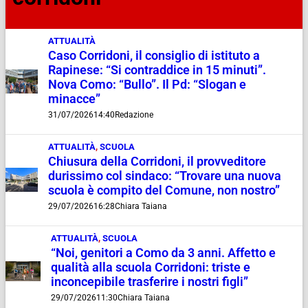
ATTUALITÀ
Caso Corridoni, il consiglio di istituto a
Rapinese: “Si contraddice in 15 minuti”.
Nova Como: “Bullo”. Il Pd: “Slogan e
minacce”
31/07/2026
14:40
Redazione
ATTUALITÀ
,
SCUOLA
Chiusura della Corridoni, il provveditore
durissimo col sindaco: “Trovare una nuova
scuola è compito del Comune, non nostro”
29/07/2026
16:28
Chiara Taiana
ATTUALITÀ
,
SCUOLA
“Noi, genitori a Como da 3 anni. Affetto e
qualità alla scuola Corridoni: triste e
inconcepibile trasferire i nostri figli”
29/07/2026
11:30
Chiara Taiana