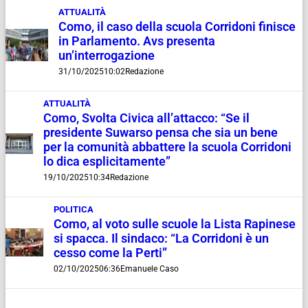
ATTUALITÀ
Como, il caso della scuola Corridoni finisce
in Parlamento. Avs presenta
un’interrogazione
31/10/2025
10:02
Redazione
ATTUALITÀ
Como, Svolta Civica all’attacco: “Se il
presidente Suwarso pensa che sia un bene
per la comunità abbattere la scuola Corridoni
lo dica esplicitamente”
19/10/2025
10:34
Redazione
POLITICA
Como, al voto sulle scuole la Lista Rapinese
si spacca. Il sindaco: “La Corridoni è un
cesso come la Perti”
02/10/2025
06:36
Emanuele Caso