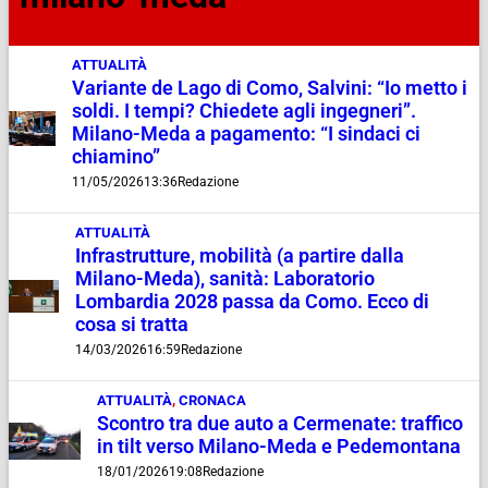
ATTUALITÀ
Variante de Lago di Como, Salvini: “Io metto i
soldi. I tempi? Chiedete agli ingegneri”.
Milano-Meda a pagamento: “I sindaci ci
chiamino”
11/05/2026
13:36
Redazione
ATTUALITÀ
Infrastrutture, mobilità (a partire dalla
Milano-Meda), sanità: Laboratorio
Lombardia 2028 passa da Como. Ecco di
cosa si tratta
14/03/2026
16:59
Redazione
ATTUALITÀ
,
CRONACA
Scontro tra due auto a Cermenate: traffico
in tilt verso Milano-Meda e Pedemontana
18/01/2026
19:08
Redazione