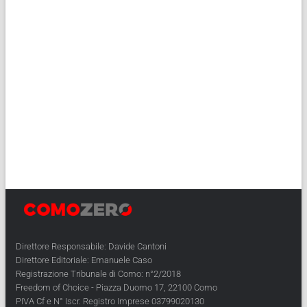
Direttore Responsabile: Davide Cantoni
Direttore Editoriale: Emanuele Caso
Registrazione Tribunale di Como: n°2/2018
Freedom of Choice - Piazza Duomo 17, 22100 Como
PIVA Cf e N° Iscr. Registro Imprese 03799020130