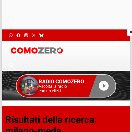
RADIO COMOZERO
Ascolta la radio
con un click!
Risultati della ricerca:
milano-meda