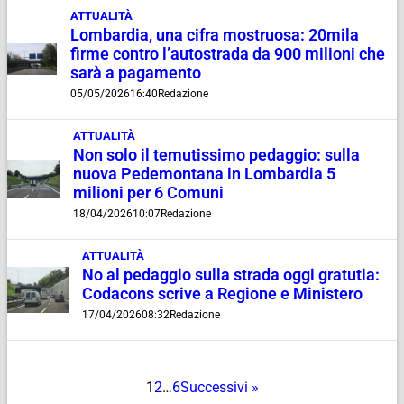
ATTUALITÀ
Lombardia, una cifra mostruosa: 20mila
firme contro l’autostrada da 900 milioni che
sarà a pagamento
05/05/2026
16:40
Redazione
ATTUALITÀ
Non solo il temutissimo pedaggio: sulla
nuova Pedemontana in Lombardia 5
milioni per 6 Comuni
18/04/2026
10:07
Redazione
ATTUALITÀ
No al pedaggio sulla strada oggi gratutia:
Codacons scrive a Regione e Ministero
17/04/2026
08:32
Redazione
1
2
…
6
Successivi »