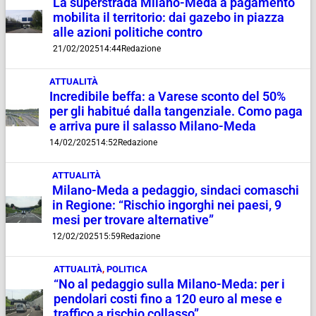
La superstrada Milano-Meda a pagamento
mobilita il territorio: dai gazebo in piazza
alle azioni politiche contro
21/02/2025
14:44
Redazione
ATTUALITÀ
Incredibile beffa: a Varese sconto del 50%
per gli habitué dalla tangenziale. Como paga
e arriva pure il salasso Milano-Meda
14/02/2025
14:52
Redazione
ATTUALITÀ
Milano-Meda a pedaggio, sindaci comaschi
in Regione: “Rischio ingorghi nei paesi, 9
mesi per trovare alternative”
12/02/2025
15:59
Redazione
ATTUALITÀ
,
POLITICA
“No al pedaggio sulla Milano-Meda: per i
pendolari costi fino a 120 euro al mese e
traffico a rischio collasso”