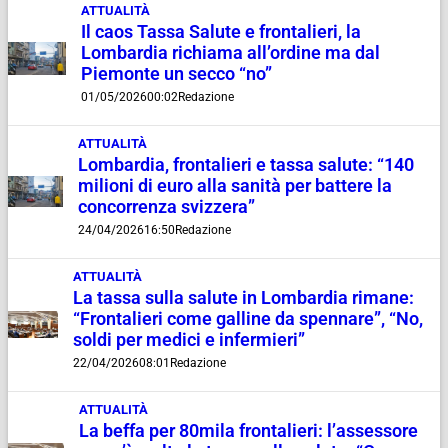
ATTUALITÀ
Il caos Tassa Salute e frontalieri, la
Lombardia richiama all’ordine ma dal
Piemonte un secco “no”
01/05/2026
00:02
Redazione
ATTUALITÀ
Lombardia, frontalieri e tassa salute: “140
milioni di euro alla sanità per battere la
concorrenza svizzera”
24/04/2026
16:50
Redazione
ATTUALITÀ
La tassa sulla salute in Lombardia rimane:
“Frontalieri come galline da spennare”, “No,
soldi per medici e infermieri”
22/04/2026
08:01
Redazione
ATTUALITÀ
La beffa per 80mila frontalieri: l’assessore