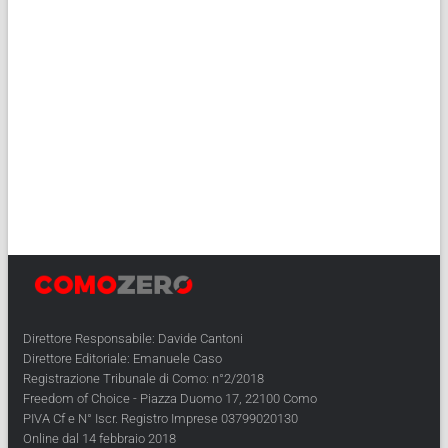
Direttore Responsabile: Davide Cantoni
Direttore Editoriale: Emanuele Caso
Registrazione Tribunale di Como: n°2/2018
Freedom of Choice - Piazza Duomo 17, 22100 Como
PIVA Cf e N° Iscr. Registro Imprese 03799020130
Online dal 14 febbraio 2018