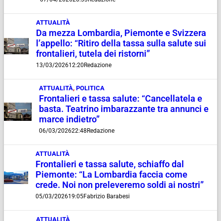
ATTUALITÀ
Da mezza Lombardia, Piemonte e Svizzera
l’appello: “Ritiro della tassa sulla salute sui
frontalieri, tutela dei ristorni”
13/03/2026
12:20
Redazione
ATTUALITÀ
,
POLITICA
Frontalieri e tassa salute: “Cancellatela e
basta. Teatrino imbarazzante tra annunci e
marce indietro”
06/03/2026
22:48
Redazione
ATTUALITÀ
Frontalieri e tassa salute, schiaffo dal
Piemonte: “La Lombardia faccia come
crede. Noi non preleveremo soldi ai nostri”
05/03/2026
19:05
Fabrizio Barabesi
ATTUALITÀ