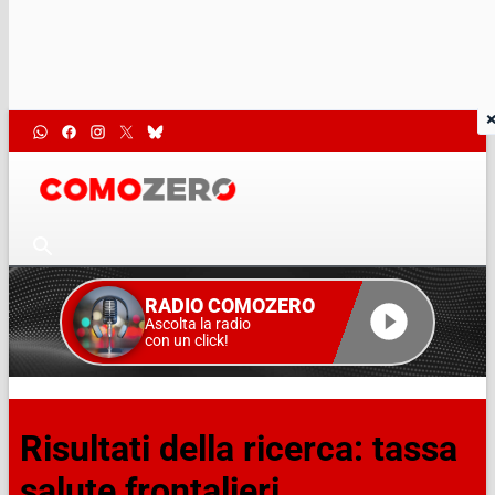
RADIO COMOZERO
Ascolta la radio
con un click!
Risultati della ricerca: tassa
salute frontalieri