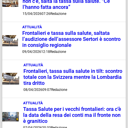
non c’è, salta la tassa sulla salute. “Ce
l’hanno fatta ancora”
15/04/2026
07:26
Redazione
ATTUALITÀ
Frontalieri e tassa sulla salute, saltata
l’audizione dell’assessore Sertori è scontro
in consiglio regionale
09/04/2026
12:18
Redazione
ATTUALITÀ
Frontalieri, tassa sulla salute in tilt: scontro
totale con la Svizzera mentre la Lombardia
tira dritto
08/04/2026
09:07
Redazione
ATTUALITÀ
Tassa Salute per i vecchi frontalieri: ora c’è
la data della resa dei conti ma il fronte non
è granitico
07/04/2026
20:33
Redazione