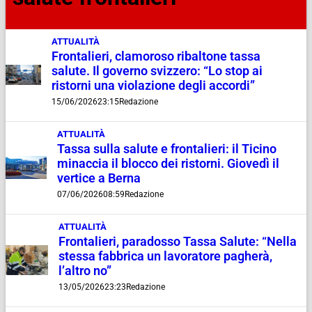
ATTUALITÀ
Frontalieri, clamoroso ribaltone tassa
salute. Il governo svizzero: “Lo stop ai
ristorni una violazione degli accordi”
15/06/2026
23:15
Redazione
ATTUALITÀ
Tassa sulla salute e frontalieri: il Ticino
minaccia il blocco dei ristorni. Giovedì il
vertice a Berna
07/06/2026
08:59
Redazione
ATTUALITÀ
Frontalieri, paradosso Tassa Salute: “Nella
stessa fabbrica un lavoratore pagherà,
l’altro no”
13/05/2026
23:23
Redazione