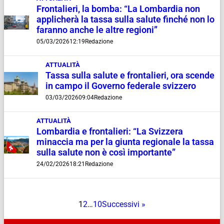
Frontalieri, la bomba: “La Lombardia non
applicherà la tassa sulla salute finché non lo
faranno anche le altre regioni”
05/03/2026
12:19
Redazione
ATTUALITÀ
Tassa sulla salute e frontalieri, ora scende
in campo il Governo federale svizzero
03/03/2026
09:04
Redazione
ATTUALITÀ
Lombardia e frontalieri: “La Svizzera
minaccia ma per la giunta regionale la tassa
sulla salute non è così importante”
24/02/2026
18:21
Redazione
1
2
…
10
Successivi »