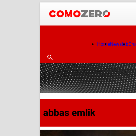
Home
Newslab
Cr
abbas emlik