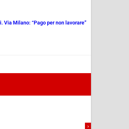
. Via Milano: “Pago per non lavorare”
›