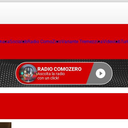
onaca
Socialab
Radio ComoZero
Variante Tremezzina
Videolab
Tur
RADIO COMOZERO
Ascolta la radio
con un click!