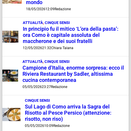
mondo
18/05/2026
12:09
Redazione
ATTUALITÀ
,
CINQUE SENSI
In principio fu il mitico ‘L’ora della pasta’:
ora Como è capitale assoluta del
maccherone e dei suoi fratelli
12/05/2026
21:32
Chiara Taiana
ATTUALITÀ
,
CINQUE SENSI
Campione d’Italia, enorme sorpresa: ecco il
Riviera Restaurant by Sadler, altissima
cucina contemporanea
05/05/2026
23:27
Redazione
CINQUE SENSI
Sul Lago di Como arriva la Sagra del
Risotto al Pesce Persico (attenzione:
risotto, non riso)
05/05/2026
10:09
Redazione