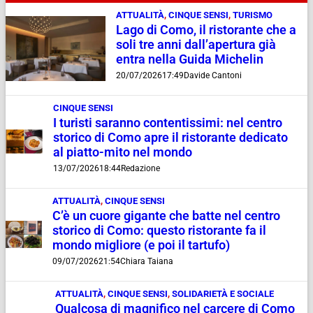
ATTUALITÀ
,
CINQUE SENSI
,
TURISMO
Lago di Como, il ristorante che a
soli tre anni dall’apertura già
entra nella Guida Michelin
20/07/2026
17:49
Davide Cantoni
CINQUE SENSI
I turisti saranno contentissimi: nel centro
storico di Como apre il ristorante dedicato
al piatto-mito nel mondo
13/07/2026
18:44
Redazione
ATTUALITÀ
,
CINQUE SENSI
C’è un cuore gigante che batte nel centro
storico di Como: questo ristorante fa il
mondo migliore (e poi il tartufo)
09/07/2026
21:54
Chiara Taiana
ATTUALITÀ
,
CINQUE SENSI
,
SOLIDARIETÀ E SOCIALE
Qualcosa di magnifico nel carcere di Como