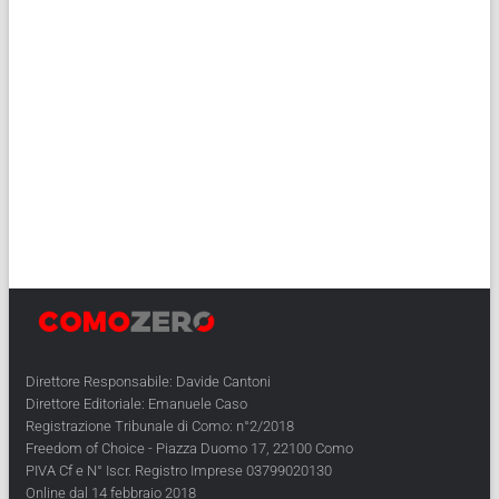
Direttore Responsabile: Davide Cantoni
Direttore Editoriale: Emanuele Caso
Registrazione Tribunale di Como: n°2/2018
Freedom of Choice - Piazza Duomo 17, 22100 Como
PIVA Cf e N° Iscr. Registro Imprese 03799020130
Online dal 14 febbraio 2018