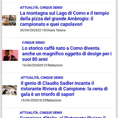
ATTUALITÀ
,
CINQUE SENSI
La montagna sul Lago di Como e il tempio
della pizza del grande Ambrogio: il
campionato e quei capolavori
30/04/2026
22:10
Chiara Taiana
CINQUE SENSI
Lo storico caffè nato a Como diventa
anche un magnifico oggetto di design per i
suoi 80 anni
16/04/2026
09:31
Redazione
ATTUALITÀ
,
CINQUE SENSI
Il genio di Claudio Sadler incanta il
ristorante Riviera di Campione: la cena di
gala è un trionfo di sapori
10/04/2026
18:20
Redazione
ATTUALITÀ
,
CINQUE SENSI