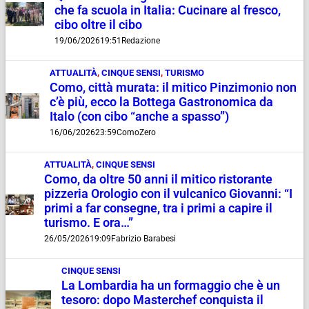
che fa scuola in Italia: Cucinare al fresco,
cibo oltre il cibo
19/06/2026
19:51
Redazione
ATTUALITÀ
,
CINQUE SENSI
,
TURISMO
Como, città murata: il mitico Pinzimonio non
c’è più, ecco la Bottega Gastronomica da
Italo (con cibo “anche a spasso”)
16/06/2026
23:59
ComoZero
ATTUALITÀ
,
CINQUE SENSI
Como, da oltre 50 anni il mitico ristorante
pizzeria Orologio con il vulcanico Giovanni: “I
primi a far consegne, tra i primi a capire il
turismo. E ora…”
26/05/2026
19:09
Fabrizio Barabesi
CINQUE SENSI
La Lombardia ha un formaggio che è un
tesoro: dopo Masterchef conquista il