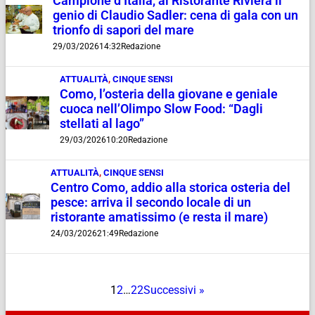
Campione d’Italia, al Ristorante Riviera il
genio di Claudio Sadler: cena di gala con un
trionfo di sapori del mare
29/03/2026
14:32
Redazione
ATTUALITÀ
,
CINQUE SENSI
Como, l’osteria della giovane e geniale
cuoca nell’Olimpo Slow Food: “Dagli
stellati al lago”
29/03/2026
10:20
Redazione
ATTUALITÀ
,
CINQUE SENSI
Centro Como, addio alla storica osteria del
pesce: arriva il secondo locale di un
ristorante amatissimo (e resta il mare)
24/03/2026
21:49
Redazione
1
2
…
22
Successivi »