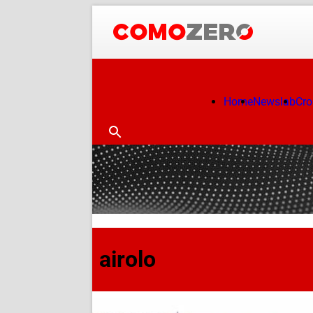
Home
Newslab
Cr
airolo