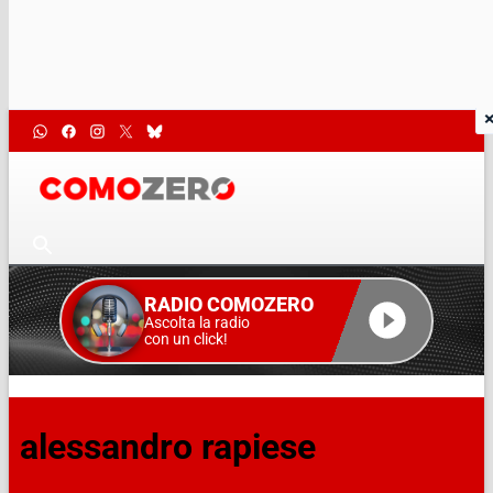
RADIO COMOZERO
Ascolta la radio
con un click!
alessandro rapiese