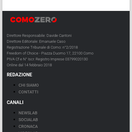
Direttore Responsabile: Davide Cantoni
Direttore Editoriale: Emanuele Caso
Registrazione Tribunale di Como: n°2/2018
Freedom of Choice - Piazza Duomo 17, 22100 Como
PIVA Cf e N° Iscr. Registro Imprese 03799020130
Online dal 14 febbraio 2018
REDAZIONE
CHI SIAMO
CONTATTI
CANALI
NEWSLAB
SOCIALAB
CRONACA