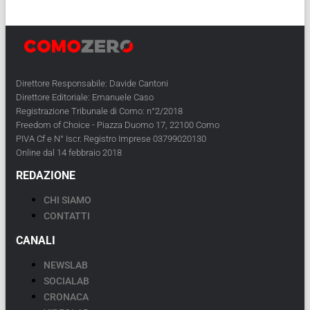
Direttore Responsabile: Davide Cantoni
Direttore Editoriale: Emanuele Caso
Registrazione Tribunale di Como: n°2/2018
Freedom of Choice - Piazza Duomo 17, 22100 Como
PIVA Cf e N° Iscr. Registro Imprese 03799020130
Online dal 14 febbraio 2018
REDAZIONE
CHI SIAMO
CONTATTI
CANALI
NEWSLAB
SOCIALAB
CRONACA