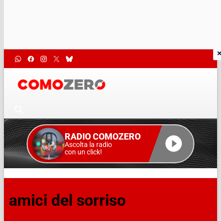
RADIO COMOZERO
Ascolta la radio
con un click!
amici del sorriso