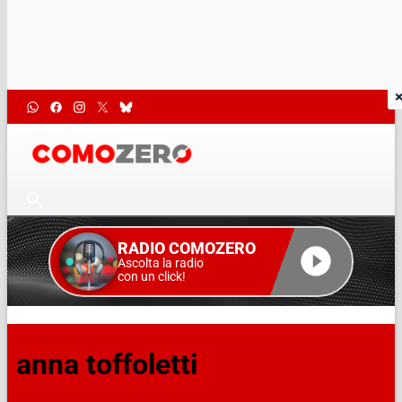
RADIO COMOZERO
Ascolta la radio
con un click!
anna toffoletti