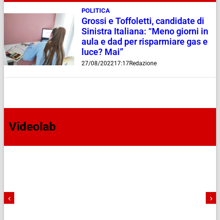
POLITICA
Grossi e Toffoletti, candidate di
Sinistra Italiana: “Meno giorni in
aula e dad per risparmiare gas e
luce? Mai”
27/08/2022
17:17
Redazione
Videolab
‹
›