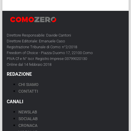
Direttore Responsabile: Davide Cantoni
Direttore Editoriale: Emanuele Caso
Registrazione Tribunale di Como: n°2/2018
Freedom of Choice - Piazza Duomo 17, 22100 Como
PIVA Cf e N° Iscr. Registro Imprese 03799020130
Online dal 14 febbraio 2018
REDAZIONE
CHI SIAMO
CONTATTI
CANALI
NEWSLAB
SOCIALAB
CRONACA