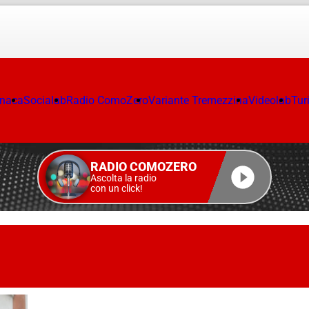
onaca
Socialab
Radio ComoZero
Variante Tremezzina
Videolab
Tur
RADIO COMOZERO
Ascolta la radio
con un click!