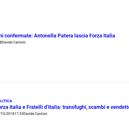
ni confermate: Antonella Patera lascia Forza Italia
8
Davide Cantoni
LITICA
rza Italia e Fratelli d’Italia: transfughi, scambi e vendet
/10/2018
17:33
Davide Cantoni