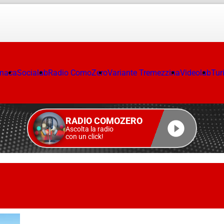
onaca
Socialab
Radio ComoZero
Variante Tremezzina
Videolab
Tur
RADIO COMOZERO
Ascolta la radio
con un click!