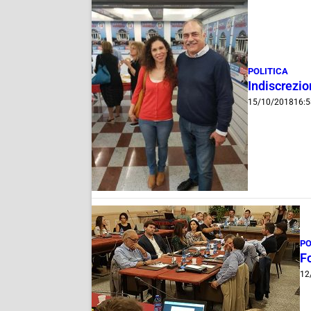
POLITICA
Indiscrezio
15/10/2018
16:5
PO
Fo
12