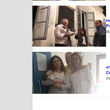
PO
P
20
AT
C
23