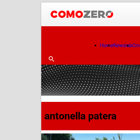
Home
Newslab
Cr
antonella patera