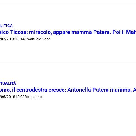
LITICA
sico Ticosa: miracolo, appare mamma Patera. Poi il Maha
/07/2018
16:14
Emanuele Caso
TUALITÀ
omo, il centrodestra cresce: Antonella Patera mamma, Al
/06/2018
18:08
Redazione