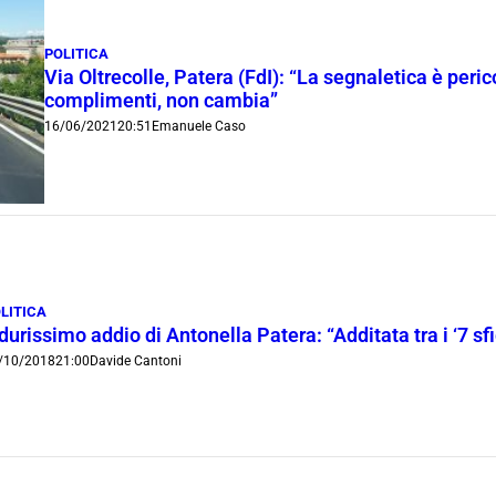
POLITICA
Via Oltrecolle, Patera (FdI): “La segnaletica è per
complimenti, non cambia”
16/06/2021
20:51
Emanuele Caso
LITICA
 durissimo addio di Antonella Patera: “Additata tra i ‘7 sfi
/10/2018
21:00
Davide Cantoni