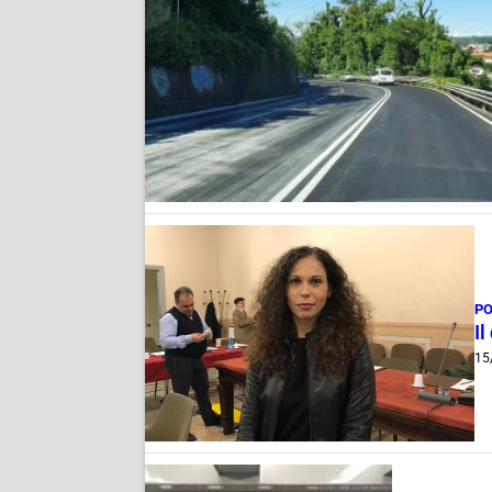
PO
Il
15