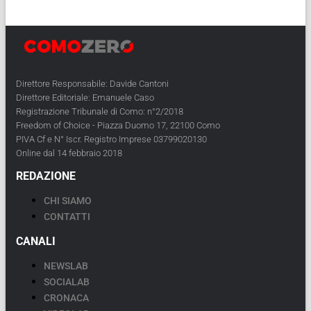
Direttore Responsabile: Davide Cantoni
Direttore Editoriale: Emanuele Caso
Registrazione Tribunale di Como: n°2/2018
Freedom of Choice - Piazza Duomo 17, 22100 Como
PIVA Cf e N° Iscr. Registro Imprese 03799020130
Online dal 14 febbraio 2018
REDAZIONE
CHI SIAMO
CONTATTI
CANALI
NEWSLAB
SOCIALAB
CRONACA