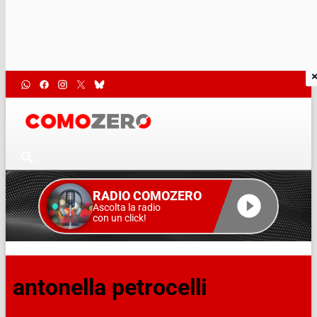
RADIO COMOZERO
Ascolta la radio
con un click!
antonella petrocelli