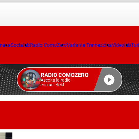
onaca
Socialab
Radio ComoZero
Variante Tremezzina
Videolab
Tur
RADIO COMOZERO
Ascolta la radio
con un click!