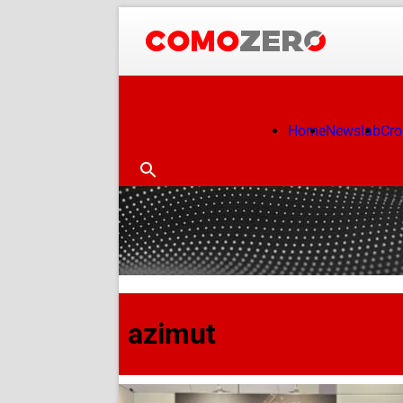
Home
Newslab
Cr
azimut