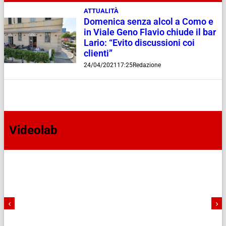
ATTUALITÀ
Domenica senza alcol a Como e
in Viale Geno Flavio chiude il bar
Lario: “Evito discussioni coi
clienti”
24/04/2021
17:25
Redazione
Videolab
‹
›