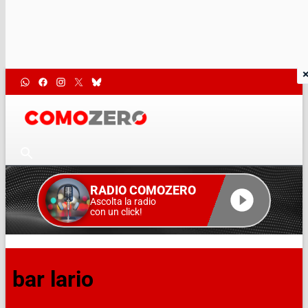
RADIO COMOZERO
Ascolta la radio
con un click!
bar lario