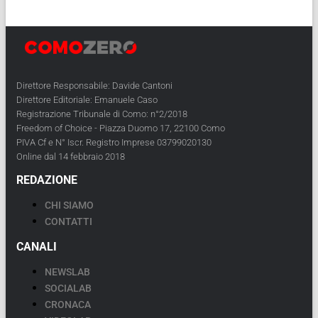
Direttore Responsabile: Davide Cantoni
Direttore Editoriale: Emanuele Caso
Registrazione Tribunale di Como: n°2/2018
Freedom of Choice - Piazza Duomo 17, 22100 Como
PIVA Cf e N° Iscr. Registro Imprese 03799020130
Online dal 14 febbraio 2018
REDAZIONE
CHI SIAMO
CONTATTI
CANALI
NEWSLAB
SOCIALAB
CRONACA