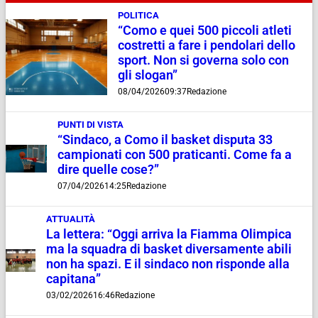
POLITICA
“Como e quei 500 piccoli atleti
costretti a fare i pendolari dello
sport. Non si governa solo con
gli slogan”
08/04/2026
09:37
Redazione
PUNTI DI VISTA
“Sindaco, a Como il basket disputa 33
campionati con 500 praticanti. Come fa a
dire quelle cose?”
07/04/2026
14:25
Redazione
ATTUALITÀ
La lettera: “Oggi arriva la Fiamma Olimpica
ma la squadra di basket diversamente abili
non ha spazi. E il sindaco non risponde alla
capitana”
03/02/2026
16:46
Redazione