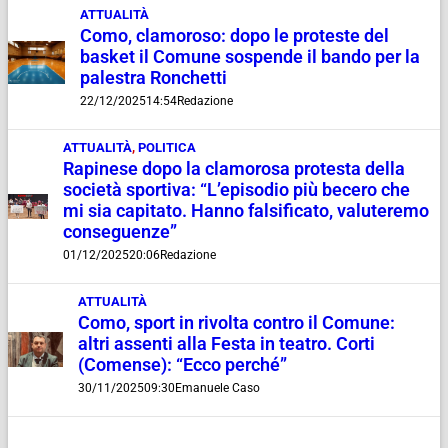
ATTUALITÀ
Como, clamoroso: dopo le proteste del
basket il Comune sospende il bando per la
palestra Ronchetti
22/12/2025
14:54
Redazione
ATTUALITÀ
,
POLITICA
Rapinese dopo la clamorosa protesta della
società sportiva: “L’episodio più becero che
mi sia capitato. Hanno falsificato, valuteremo
conseguenze”
01/12/2025
20:06
Redazione
ATTUALITÀ
Como, sport in rivolta contro il Comune:
altri assenti alla Festa in teatro. Corti
(Comense): “Ecco perché”
30/11/2025
09:30
Emanuele Caso