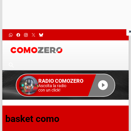
RADIO COMOZERO
Ascolta la radio
con un click!
basket como