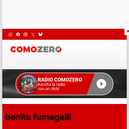
RADIO COMOZERO
Ascolta la radio
con un click!
benita fumagalli