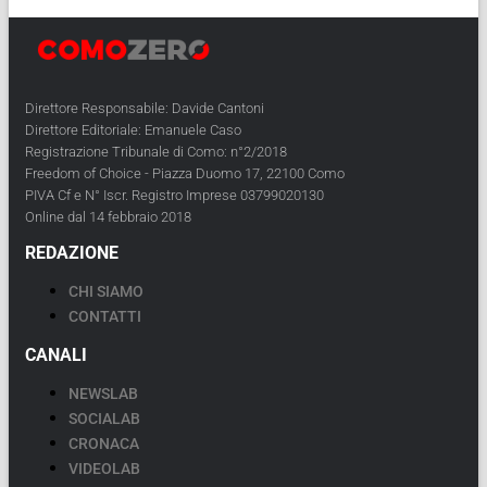
Direttore Responsabile: Davide Cantoni
Direttore Editoriale: Emanuele Caso
Registrazione Tribunale di Como: n°2/2018
Freedom of Choice - Piazza Duomo 17, 22100 Como
PIVA Cf e N° Iscr. Registro Imprese 03799020130
Online dal 14 febbraio 2018
REDAZIONE
CHI SIAMO
CONTATTI
CANALI
NEWSLAB
SOCIALAB
CRONACA
VIDEOLAB