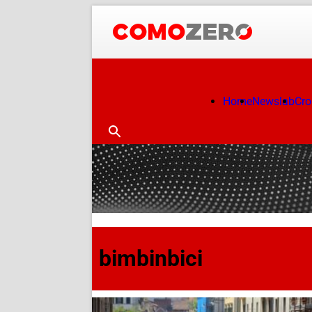
Home
Newslab
Cr
bimbinbici