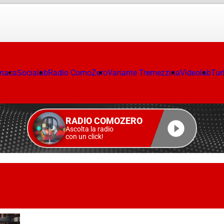
onaca
Socialab
Radio ComoZero
Variante Tremezzina
Videolab
Tur
RADIO COMOZERO
Ascolta la radio
con un click!