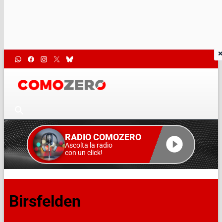
RADIO COMOZERO
Ascolta la radio
con un click!
Birsfelden