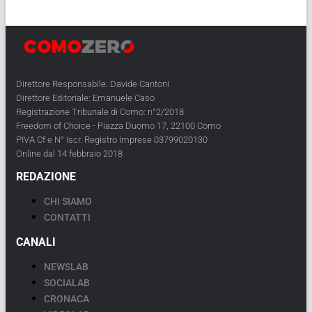
Direttore Responsabile: Davide Cantoni
Direttore Editoriale: Emanuele Caso
Registrazione Tribunale di Como: n°2/2018
Freedom of Choice - Piazza Duomo 17, 22100 Como
PIVA Cf e N° Iscr. Registro Imprese 03799020130
Online dal 14 febbraio 2018
REDAZIONE
CHI SIAMO
CONTATTI
CANALI
NEWSLAB
SOCIALAB
CRONACA