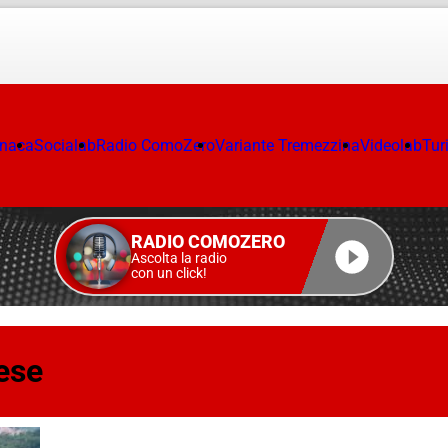
onaca
Socialab
Radio ComoZero
Variante Tremezzina
Videolab
Tur
RADIO COMOZERO
Ascolta la radio
con un click!
ese