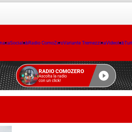
onaca
Socialab
Radio ComoZero
Variante Tremezzina
Videolab
Tur
RADIO COMOZERO
Ascolta la radio
con un click!