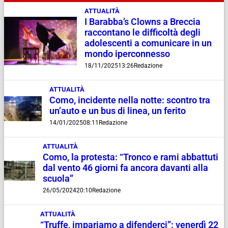
ATTUALITÀ
I Barabba’s Clowns a Breccia
raccontano le difficoltà degli
adolescenti a comunicare in un
mondo iperconnesso
18/11/2025
13:26
Redazione
ATTUALITÀ
Como, incidente nella notte: scontro tra
un’auto e un bus di linea, un ferito
14/01/2025
08:11
Redazione
ATTUALITÀ
Como, la protesta: “Tronco e rami abbattuti
dal vento 46 giorni fa ancora davanti alla
scuola”
26/05/2024
20:10
Redazione
ATTUALITÀ
“Truffe, impariamo a difenderci”: venerdì 22