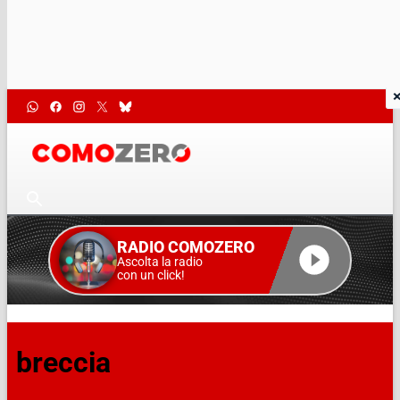
RADIO COMOZERO
Ascolta la radio
con un click!
breccia