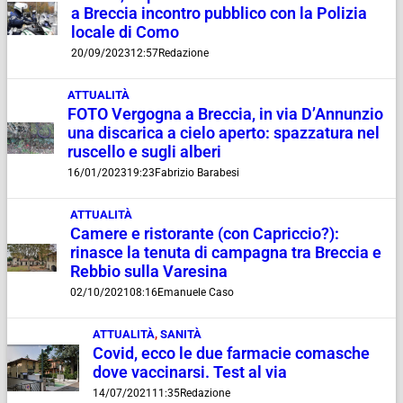
a Breccia incontro pubblico con la Polizia
locale di Como
20/09/2023
12:57
Redazione
ATTUALITÀ
FOTO Vergogna a Breccia, in via D’Annunzio
una discarica a cielo aperto: spazzatura nel
ruscello e sugli alberi
16/01/2023
19:23
Fabrizio Barabesi
ATTUALITÀ
Camere e ristorante (con Capriccio?):
rinasce la tenuta di campagna tra Breccia e
Rebbio sulla Varesina
02/10/2021
08:16
Emanuele Caso
ATTUALITÀ
,
SANITÀ
Covid, ecco le due farmacie comasche
dove vaccinarsi. Test al via
14/07/2021
11:35
Redazione