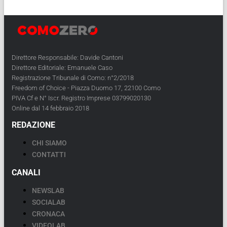
Direttore Responsabile: Davide Cantoni
Direttore Editoriale: Emanuele Caso
Registrazione Tribunale di Como: n°2/2018
Freedom of Choice - Piazza Duomo 17, 22100 Como
PIVA Cf e N° Iscr. Registro Imprese 03799020130
Online dal 14 febbraio 2018
REDAZIONE
CHI SIAMO
CONTATTI
CANALI
NEWSLAB
SOCIALAB
CRONACA
VIDEOLAB