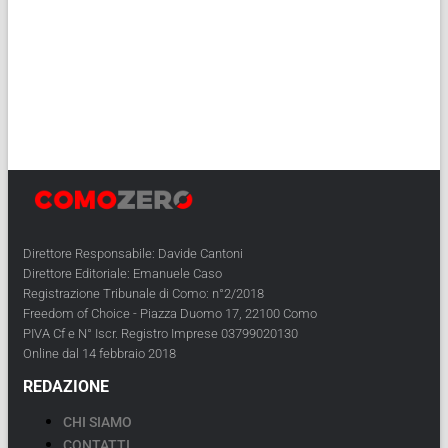
Direttore Responsabile: Davide Cantoni
Direttore Editoriale: Emanuele Caso
Registrazione Tribunale di Como: n°2/2018
Freedom of Choice - Piazza Duomo 17, 22100 Como
PIVA Cf e N° Iscr. Registro Imprese 03799020130
Online dal 14 febbraio 2018
REDAZIONE
CHI SIAMO
CONTATTI