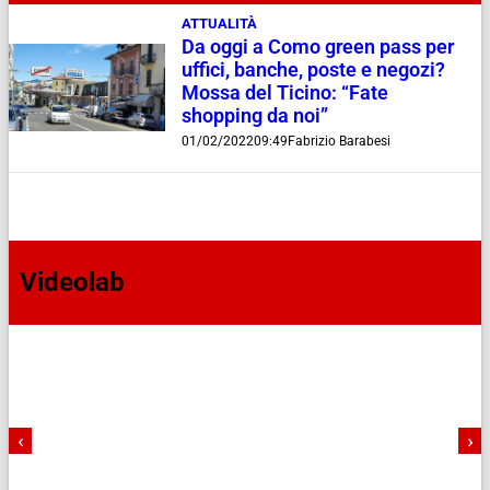
ATTUALITÀ
Da oggi a Como green pass per
uffici, banche, poste e negozi?
Mossa del Ticino: “Fate
shopping da noi”
01/02/2022
09:49
Fabrizio Barabesi
Videolab
‹
›