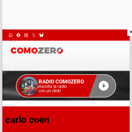
RADIO COMOZERO
Ascolta la radio
con un click!
carlo coen