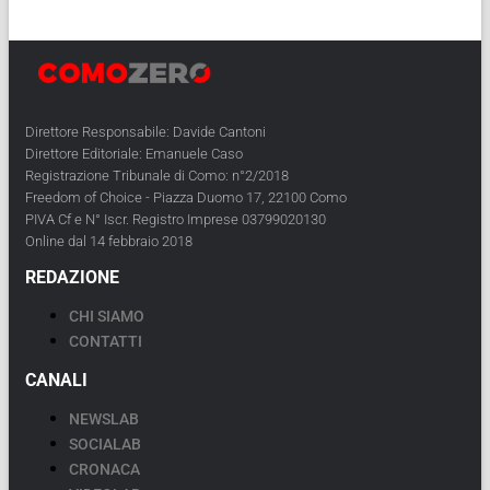
Direttore Responsabile: Davide Cantoni
Direttore Editoriale: Emanuele Caso
Registrazione Tribunale di Como: n°2/2018
Freedom of Choice - Piazza Duomo 17, 22100 Como
PIVA Cf e N° Iscr. Registro Imprese 03799020130
Online dal 14 febbraio 2018
REDAZIONE
CHI SIAMO
CONTATTI
CANALI
NEWSLAB
SOCIALAB
CRONACA