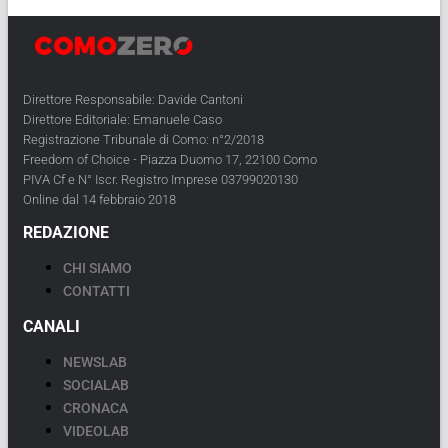
Direttore Responsabile: Davide Cantoni
Direttore Editoriale: Emanuele Caso
Registrazione Tribunale di Como: n°2/2018
Freedom of Choice - Piazza Duomo 17, 22100 Como
PIVA Cf e N° Iscr. Registro Imprese 03799020130
Online dal 14 febbraio 2018
REDAZIONE
CHI SIAMO
CONTATTI
CANALI
NEWSLAB
SOCIALAB
CRONACA
VIDEOLAB