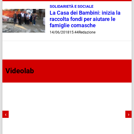
SOLIDARIETÀ E SOCIALE
La Casa dei Bambini: inizia la
raccolta fondi per aiutare le
famiglie comasche
14/06/2018
15:44
Redazione
Videolab
‹
›