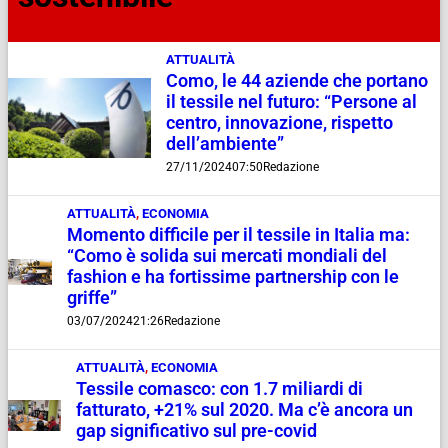
ATTUALITÀ
Como, le 44 aziende che portano
il tessile nel futuro: “Persone al
centro, innovazione, rispetto
dell’ambiente”
27/11/2024
07:50
Redazione
ATTUALITÀ
,
ECONOMIA
Momento difficile per il tessile in Italia ma:
“Como è solida sui mercati mondiali del
fashion e ha fortissime partnership con le
griffe”
03/07/2024
21:26
Redazione
ATTUALITÀ
,
ECONOMIA
Tessile comasco: con 1.7 miliardi di
fatturato, +21% sul 2020. Ma c’è ancora un
gap significativo sul pre-covid