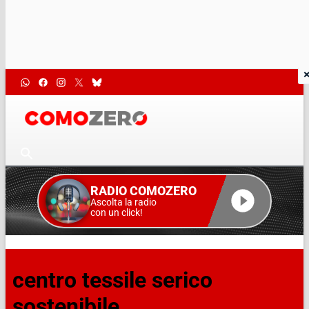
RADIO COMOZERO
Ascolta la radio
con un click!
centro tessile serico
sostenibile