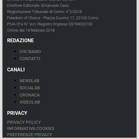
Direttore Editoriale: Emanuele Caso
Registrazione Tribunale di Como: n°2/2018
Freedom of Choice - Piazza Duomo 17, 22100 Como
PIVA Cf e N° Iscr. Registro Imprese 03799020130
Online dal 14 febbraio 2018
REDAZIONE
CHI SIAMO
CONTATTI
CANALI
NEWSLAB
SOCIALAB
CRONACA
VIDEOLAB
PRIVACY
PRIVACY POLICY
INFORMATIVA COOKIES
PREFERENZE PRIVACY