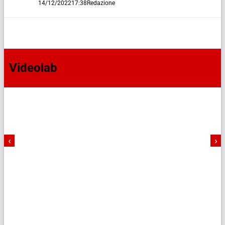
14/12/2022
17:38
Redazione
Videolab
‹
›