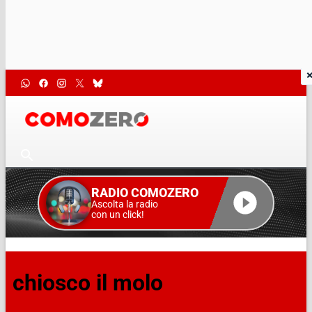
RADIO COMOZERO
Ascolta la radio
con un click!
chiosco il molo