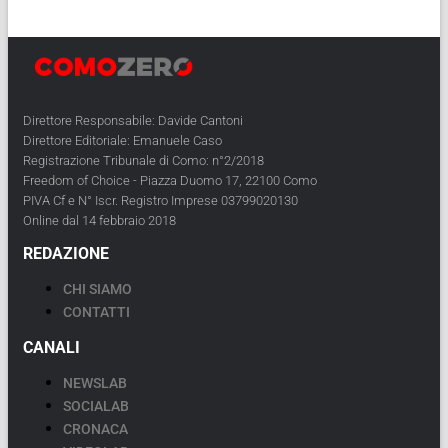
Direttore Responsabile: Davide Cantoni
Direttore Editoriale: Emanuele Caso
Registrazione Tribunale di Como: n°2/2018
Freedom of Choice - Piazza Duomo 17, 22100 Como
PIVA Cf e N° Iscr. Registro Imprese 03799020130
Online dal 14 febbraio 2018
REDAZIONE
CHI SIAMO
CONTATTI
CANALI
NEWSLAB
SOCIALAB
CRONACA