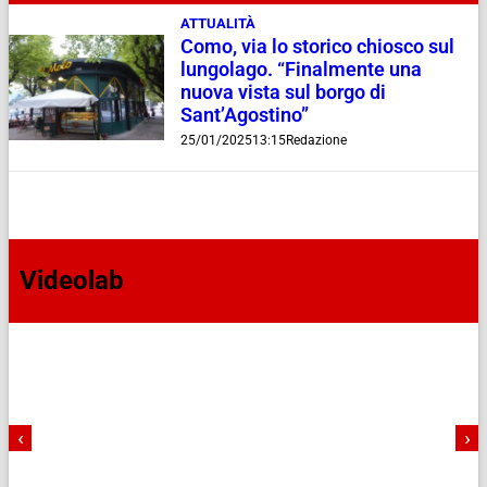
ATTUALITÀ
Como, via lo storico chiosco sul
lungolago. “Finalmente una
nuova vista sul borgo di
Sant’Agostino”
25/01/2025
13:15
Redazione
Videolab
‹
›