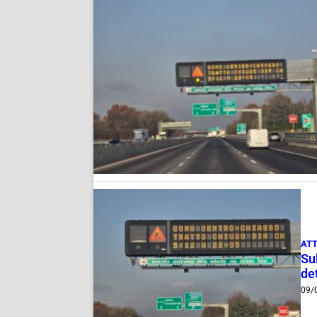
AT
Su
de
09/