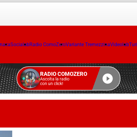
onaca
Socialab
Radio ComoZero
Variante Tremezzina
Videolab
Tur
RADIO COMOZERO
Ascolta la radio
con un click!