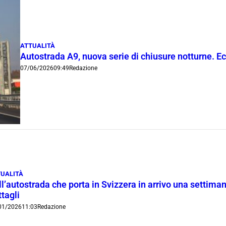
ATTUALITÀ
Autostrada A9, nuova serie di chiusure notturne. 
07/06/2026
09:49
Redazione
TUALITÀ
ll’autostrada che porta in Svizzera in arrivo una settimana
ttagli
01/2026
11:03
Redazione