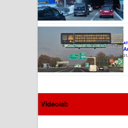
AT
Au
21
Videolab