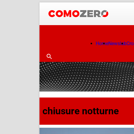
Home
Newslab
Cr
chiusure notturne