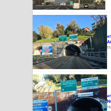
AT
A
17
AT
N
12