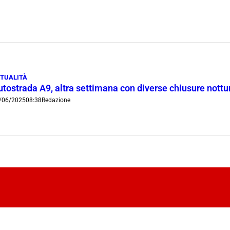
TUALITÀ
tostrada A9, altra settimana con diverse chiusure notturn
/06/2025
08:38
Redazione