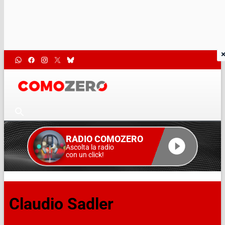
RADIO COMOZERO
Ascolta la radio
con un click!
Claudio Sadler