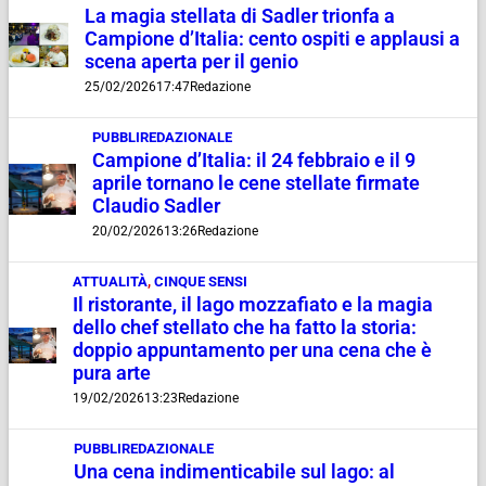
La magia stellata di Sadler trionfa a
Campione d’Italia: cento ospiti e applausi a
scena aperta per il genio
25/02/2026
17:47
Redazione
PUBBLIREDAZIONALE
Campione d’Italia: il 24 febbraio e il 9
aprile tornano le cene stellate firmate
Claudio Sadler
20/02/2026
13:26
Redazione
ATTUALITÀ
,
CINQUE SENSI
Il ristorante, il lago mozzafiato e la magia
dello chef stellato che ha fatto la storia:
doppio appuntamento per una cena che è
pura arte
19/02/2026
13:23
Redazione
PUBBLIREDAZIONALE
Una cena indimenticabile sul lago: al