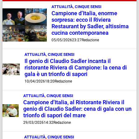
ATTUALITÀ
,
CINQUE SENSI
Campione d’Italia, enorme
sorpresa: ecco il Riviera
Restaurant by Sadler, altissima
cucina contemporanea
05/05/2026
23:27
Redazione
ATTUALITÀ
,
CINQUE SENSI
Il genio di Claudio Sadler incanta il
ristorante Riviera di Campione: la cena di
gala è un trionfo di sapori
10/04/2026
18:20
Redazione
ATTUALITÀ
,
CINQUE SENSI
Campione d’Italia, al Ristorante Riviera il
genio di Claudio Sadler: cena di gala con un
trionfo di sapori del mare
29/03/2026
14:32
Redazione
ATTUALITÀ
,
CINQUE SENSI