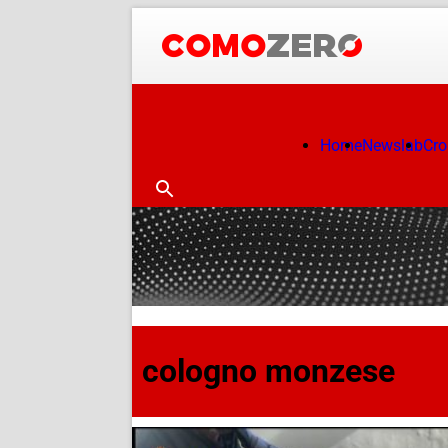
Home
Newslab
Cr
cologno monzese