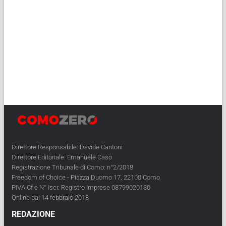
Direttore Responsabile: Davide Cantoni
Direttore Editoriale: Emanuele Caso
Registrazione Tribunale di Como: n°2/2018
Freedom of Choice - Piazza Duomo 17, 22100 Como
PIVA Cf e N° Iscr. Registro Imprese 03799020130
Online dal 14 febbraio 2018
REDAZIONE