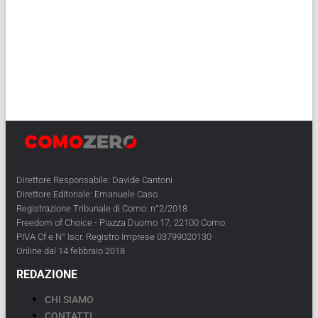
Direttore Responsabile: Davide Cantoni
Direttore Editoriale: Emanuele Caso
Registrazione Tribunale di Como: n°2/2018
Freedom of Choice - Piazza Duomo 17, 22100 Como
PIVA Cf e N° Iscr. Registro Imprese 03799020130
Online dal 14 febbraio 2018
REDAZIONE
CHI SIAMO
CONTATTI