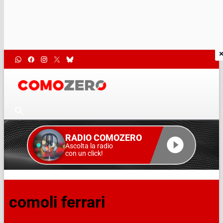
RADIO COMOZERO
Ascolta la radio
con un click!
comoli ferrari