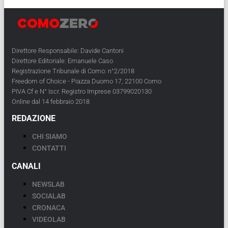
Direttore Responsabile: Davide Cantoni
Direttore Editoriale: Emanuele Caso
Registrazione Tribunale di Como: n°2/2018
Freedom of Choice - Piazza Duomo 17, 22100 Como
PIVA Cf e N° Iscr. Registro Imprese 03799020130
Online dal 14 febbraio 2018
REDAZIONE
CHI SIAMO
CONTATTI
CANALI
NEWSLAB
SOCIALAB
CRONACA
VIDEOLAB