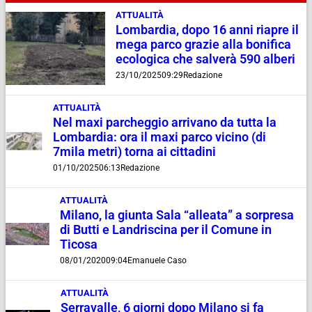
ATTUALITÀ
Lombardia, dopo 16 anni riapre il
mega parco grazie alla bonifica
ecologica che salverà 590 alberi
23/10/2025
09:29
Redazione
ATTUALITÀ
Nel maxi parcheggio arrivano da tutta la
Lombardia: ora il maxi parco vicino (di
7mila metri) torna ai cittadini
01/10/2025
06:13
Redazione
ATTUALITÀ
Milano, la giunta Sala “alleata” a sorpresa
di Butti e Landriscina per il Comune in
Ticosa
08/01/2020
09:04
Emanuele Caso
ATTUALITÀ
Serravalle, 6 giorni dopo Milano si fa