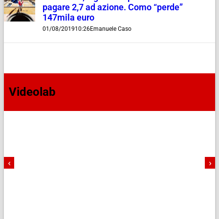
pagare 2,7 ad azione. Como “perde”
147mila euro
01/08/2019
10:26
Emanuele Caso
Videolab
‹
›