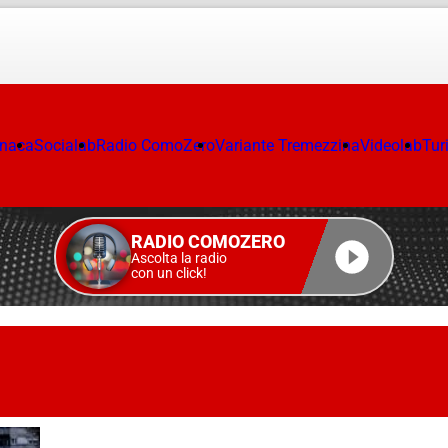
onaca
Socialab
Radio ComoZero
Variante Tremezzina
Videolab
Tur
RADIO COMOZERO
Ascolta la radio
con un click!