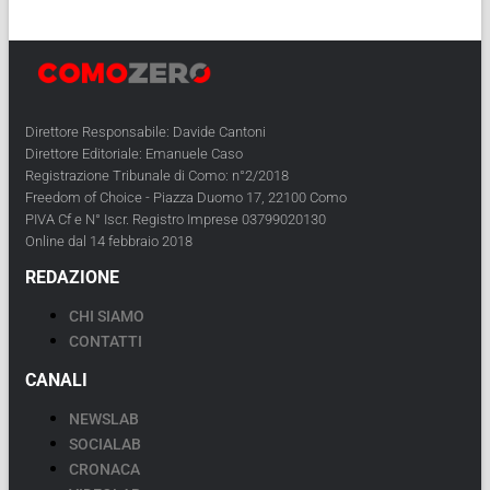
Direttore Responsabile: Davide Cantoni
Direttore Editoriale: Emanuele Caso
Registrazione Tribunale di Como: n°2/2018
Freedom of Choice - Piazza Duomo 17, 22100 Como
PIVA Cf e N° Iscr. Registro Imprese 03799020130
Online dal 14 febbraio 2018
REDAZIONE
CHI SIAMO
CONTATTI
CANALI
NEWSLAB
SOCIALAB
CRONACA