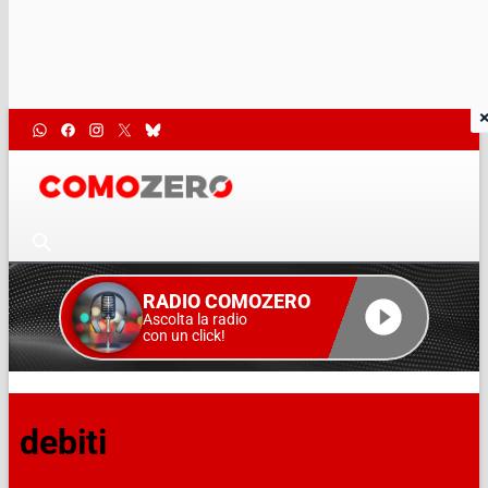
RADIO COMOZERO
Ascolta la radio
con un click!
debiti