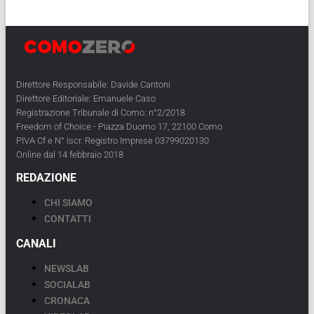
Direttore Responsabile: Davide Cantoni
Direttore Editoriale: Emanuele Caso
Registrazione Tribunale di Como: n°2/2018
Freedom of Choice - Piazza Duomo 17, 22100 Como
PIVA Cf e N° Iscr. Registro Imprese 03799020130
Online dal 14 febbraio 2018
REDAZIONE
CHI SIAMO
CONTATTI
CANALI
NEWSLAB
SOCIALAB
CRONACA