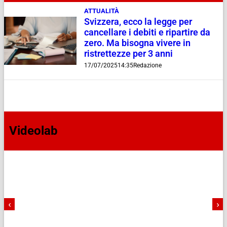
ATTUALITÀ
Svizzera, ecco la legge per
cancellare i debiti e ripartire da
zero. Ma bisogna vivere in
ristrettezze per 3 anni
17/07/2025
14:35
Redazione
Videolab
‹
›