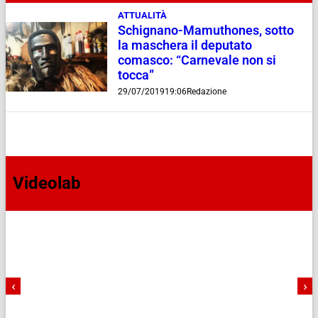
ATTUALITÀ
Schignano-Mamuthones, sotto
la maschera il deputato
comasco: “Carnevale non si
tocca”
29/07/2019
19:06
Redazione
Videolab
‹
›