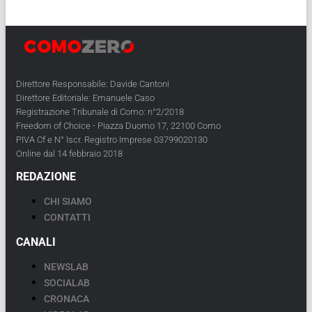
Direttore Responsabile: Davide Cantoni
Direttore Editoriale: Emanuele Caso
Registrazione Tribunale di Como: n°2/2018
Freedom of Choice - Piazza Duomo 17, 22100 Como
PIVA Cf e N° Iscr. Registro Imprese 03799020130
Online dal 14 febbraio 2018
REDAZIONE
CHI SIAMO
CONTATTI
CANALI
NEWSLAB
SOCIALAB
CRONACA