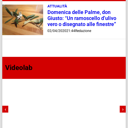
ATTUALITÀ
Domenica delle Palme, don
Giusto: “Un ramoscello d’ulivo
vero o disegnato alle finestre”
02/04/2020
21:44
Redazione
Videolab
‹
›