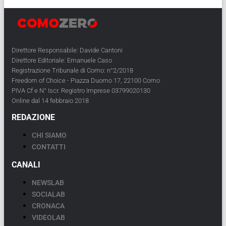
Direttore Responsabile: Davide Cantoni
Direttore Editoriale: Emanuele Caso
Registrazione Tribunale di Como: n°2/2018
Freedom of Choice - Piazza Duomo 17, 22100 Como
PIVA Cf e N° Iscr. Registro Imprese 03799020130
Online dal 14 febbraio 2018
REDAZIONE
CHI SIAMO
CONTATTI
CANALI
NEWSLAB
SOCIALAB
CRONACA
VIDEOLAB