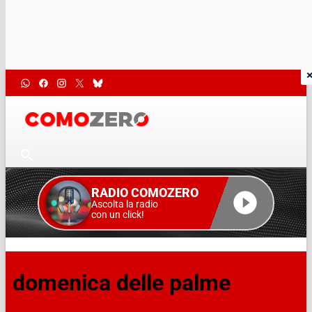
RADIO COMOZERO
Ascolta la radio
con un click!
domenica delle palme