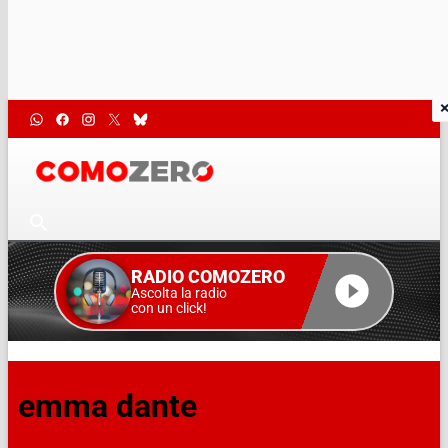
RADIO COMOZERO
Ascolta la radio
con un click!
emma dante