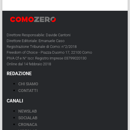
Direttore Responsabile: Davide Cantoni
Direttore Editoriale: Emanuele Caso
Registrazione Tribunale di Como: n°2/2018
Freedom of Choice - Piazza Duomo 17, 22100 Como
PIVA Cf e N° Iscr. Registro Imprese 03799020130
Online dal 14 febbraio 2018
REDAZIONE
CHI SIAMO
CONTATTI
CANALI
NEWSLAB
SOCIALAB
CRONACA