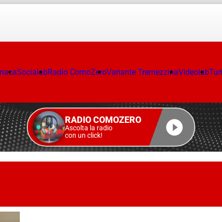
onaca
Socialab
Radio ComoZero
Variante Tremezzina
Videolab
Tur
RADIO COMOZERO
Ascolta la radio
con un click!