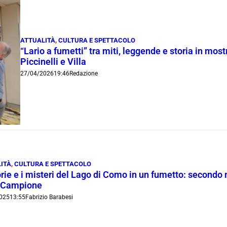
ATTUALITÀ
,
CULTURA E SPETTACOLO
“Lario a fumetti” tra miti, leggende e storia in most
Piccinelli e Villa
27/04/2026
19:46
Redazione
ITÀ
,
CULTURA E SPETTACOLO
rie e i misteri del Lago di Como in un fumetto: secondo m
 Campione
025
13:55
Fabrizio Barabesi