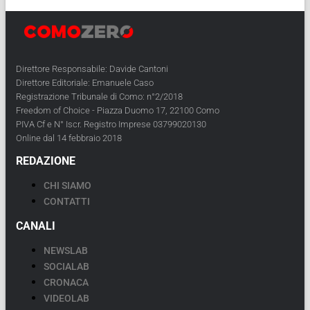
Direttore Responsabile: Davide Cantoni
Direttore Editoriale: Emanuele Caso
Registrazione Tribunale di Como: n°2/2018
Freedom of Choice - Piazza Duomo 17, 22100 Como
PIVA Cf e N° Iscr. Registro Imprese 03799020130
Online dal 14 febbraio 2018
REDAZIONE
CHI SIAMO
CONTATTI
CANALI
NEWSLAB
SOCIALAB
CRONACA
VIDEOLAB