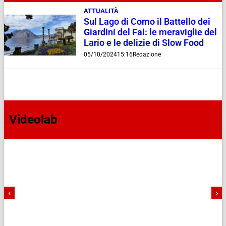
ATTUALITÀ
Sul Lago di Como il Battello dei
Giardini del Fai: le meraviglie del
Lario e le delizie di Slow Food
05/10/2024
15:16
Redazione
Videolab
‹
›