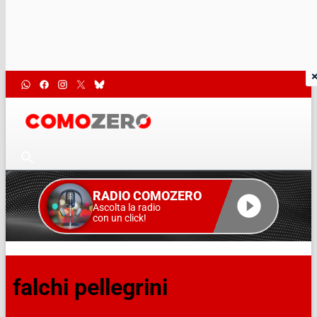
RADIO COMOZERO
Ascolta la radio
con un click!
falchi pellegrini