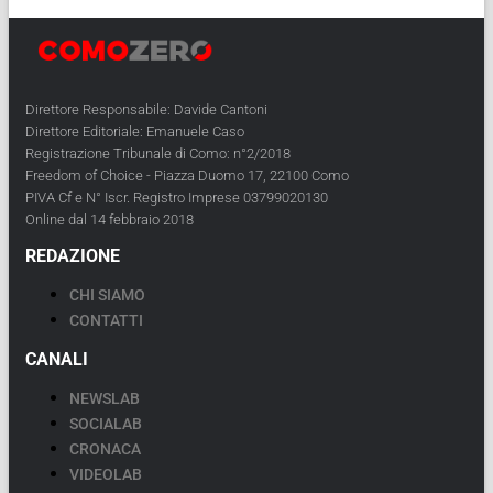
Direttore Responsabile: Davide Cantoni
Direttore Editoriale: Emanuele Caso
Registrazione Tribunale di Como: n°2/2018
Freedom of Choice - Piazza Duomo 17, 22100 Como
PIVA Cf e N° Iscr. Registro Imprese 03799020130
Online dal 14 febbraio 2018
REDAZIONE
CHI SIAMO
CONTATTI
CANALI
NEWSLAB
SOCIALAB
CRONACA
VIDEOLAB