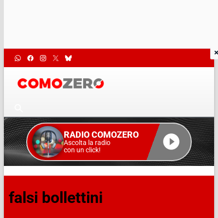
RADIO COMOZERO
Ascolta la radio
con un click!
falsi bollettini