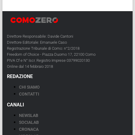
Direttore Responsabile: Davide Cantoni
Direttore Editoriale: Emanuele Caso
Registrazione Tribunale di Como: n°2/2018
Freedom of Choice - Piazza Duomo 17, 22100 Como
PIVA Cf e N° Iscr. Registro Imprese 03799020130
Online dal 14 febbraio 2018
REDAZIONE
CHI SIAMO
CONTATTI
CANALI
NEWSLAB
SOCIALAB
CRONACA