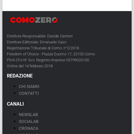
Direttore Responsabile: Davide Cantoni
Direttore Editoriale: Emanuele Caso
Registrazione Tribunale di Como: n°2/2018
Freedom of Choice - Piazza Duomo 17, 22100 Como
PIVA Cf e N° Iscr. Registro Imprese 03799020130
Online dal 14 febbraio 2018
REDAZIONE
CHI SIAMO
CONTATTI
CANALI
NEWSLAB
SOCIALAB
CRONACA