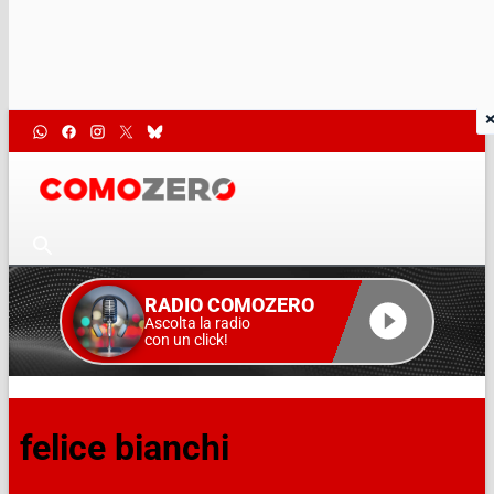
RADIO COMOZERO
Ascolta la radio
con un click!
felice bianchi