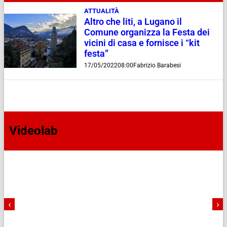
ATTUALITÀ
Altro che liti, a Lugano il
Comune organizza la Festa dei
vicini di casa e fornisce i “kit
festa”
17/05/2022
08:00
Fabrizio Barabesi
Videolab
‹
›