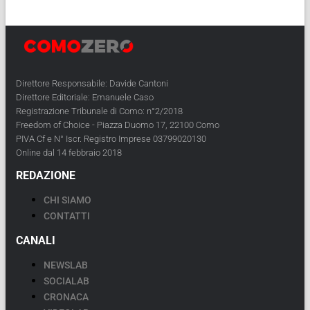
Direttore Responsabile: Davide Cantoni
Direttore Editoriale: Emanuele Caso
Registrazione Tribunale di Como: n°2/2018
Freedom of Choice - Piazza Duomo 17, 22100 Como
PIVA Cf e N° Iscr. Registro Imprese 03799020130
Online dal 14 febbraio 2018
REDAZIONE
CHI SIAMO
CONTATTI
CANALI
NEWSLAB
SOCIALAB
CRONACA