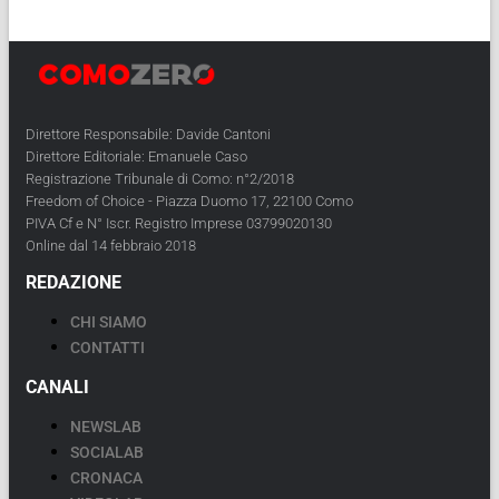
Direttore Responsabile: Davide Cantoni
Direttore Editoriale: Emanuele Caso
Registrazione Tribunale di Como: n°2/2018
Freedom of Choice - Piazza Duomo 17, 22100 Como
PIVA Cf e N° Iscr. Registro Imprese 03799020130
Online dal 14 febbraio 2018
REDAZIONE
CHI SIAMO
CONTATTI
CANALI
NEWSLAB
SOCIALAB
CRONACA