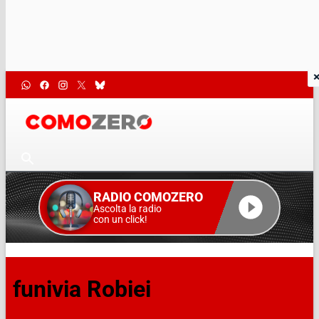
RADIO COMOZERO
Ascolta la radio
con un click!
funivia Robiei