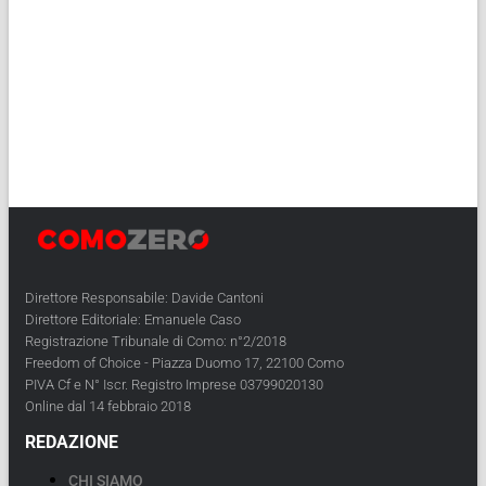
Direttore Responsabile: Davide Cantoni
Direttore Editoriale: Emanuele Caso
Registrazione Tribunale di Como: n°2/2018
Freedom of Choice - Piazza Duomo 17, 22100 Como
PIVA Cf e N° Iscr. Registro Imprese 03799020130
Online dal 14 febbraio 2018
REDAZIONE
CHI SIAMO