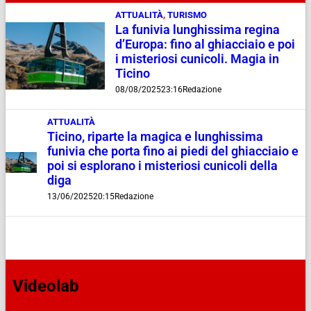
ATTUALITÀ
,
TURISMO
La funivia lunghissima regina
d’Europa: fino al ghiacciaio e poi
i misteriosi cunicoli. Magia in
Ticino
08/08/2025
23:16
Redazione
ATTUALITÀ
Ticino, riparte la magica e lunghissima
funivia che porta fino ai piedi del ghiacciaio e
poi si esplorano i misteriosi cunicoli della
diga
13/06/2025
20:15
Redazione
Videolab