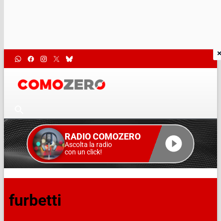
RADIO COMOZERO
Ascolta la radio
con un click!
furbetti