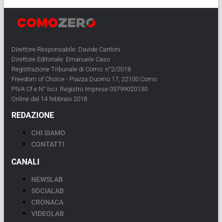
Direttore Responsabile: Davide Cantoni
Direttore Editoriale: Emanuele Caso
Registrazione Tribunale di Como: n°2/2018
Freedom of Choice - Piazza Duomo 17, 22100 Como
PIVA Cf e N° Iscr. Registro Imprese 03799020130
Online dal 14 febbraio 2018
REDAZIONE
CHI SIAMO
CONTATTI
CANALI
NEWSLAB
SOCIALAB
CRONACA
VIDEOLAB