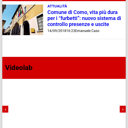
ATTUALITÀ
Comune di Como, vita più dura
per i “furbetti”: nuovo sistema di
controllo presenze e uscite
14/09/2018
16:23
Emanuele Caso
Videolab
‹
›