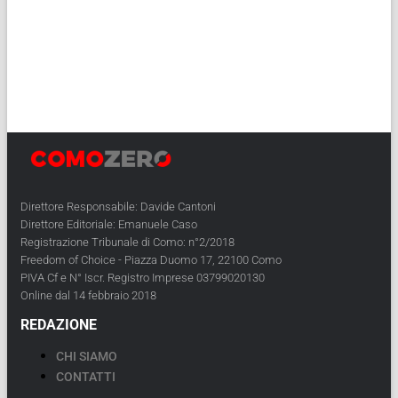
Direttore Responsabile: Davide Cantoni
Direttore Editoriale: Emanuele Caso
Registrazione Tribunale di Como: n°2/2018
Freedom of Choice - Piazza Duomo 17, 22100 Como
PIVA Cf e N° Iscr. Registro Imprese 03799020130
Online dal 14 febbraio 2018
REDAZIONE
CHI SIAMO
CONTATTI