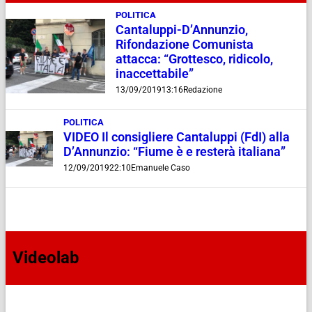
POLITICA
Cantaluppi-D’Annunzio,
Rifondazione Comunista
attacca: “Grottesco, ridicolo,
inaccettabile”
13/09/2019
13:16
Redazione
POLITICA
VIDEO Il consigliere Cantaluppi (FdI) alla
D’Annunzio: “Fiume è e resterà italiana”
12/09/2019
22:10
Emanuele Caso
Videolab