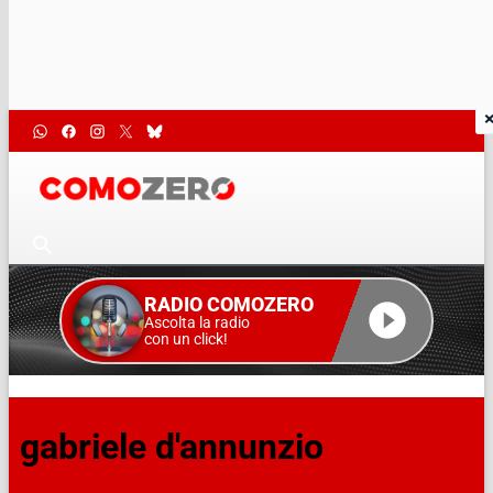
RADIO COMOZERO
Ascolta la radio
con un click!
gabriele d'annunzio