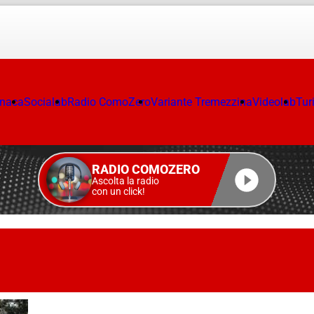
onaca
Socialab
Radio ComoZero
Variante Tremezzina
Videolab
Tur
RADIO COMOZERO
Ascolta la radio
con un click!